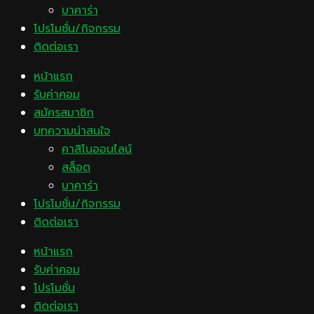
บาคาร่า
โปรโมชั่น/กิจกรรม
ติดต่อเรา
หน้าแรก
รับค่าคอม
สมัครสมาชิก
บทความน่าสนใจ
คาสิโนออนไลน์
สล็อต
บาคาร่า
โปรโมชั่น/กิจกรรม
ติดต่อเรา
หน้าแรก
รับค่าคอม
โปรโมชั่น
ติดต่อเรา