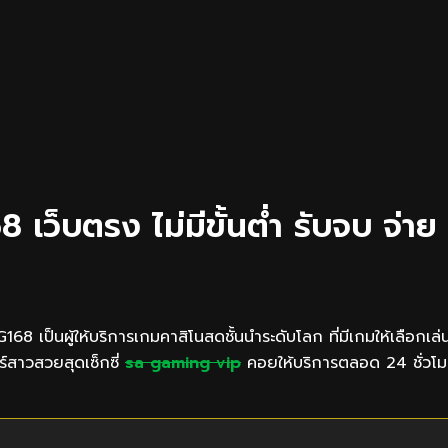
 เว็บตรง ไม่มีขั้นต่ำ รับจบ จ่าย
ู้ให้บริการเกมคาสิโนสดชั้นนำระดับโลก ที่มีเกมให้เลือกเล่น
ร์สาวสวยสุดเซ็กซี่
sa gaming vip
คอยให้บริการตลอด 24 ชั่วโมง 