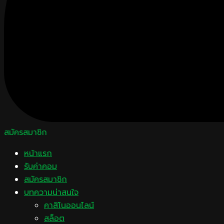
สมัครสมาชิก
หน้าแรก
รับค่าคอม
สมัครสมาชิก
บทความน่าสนใจ
คาสิโนออนไลน์
สล็อต