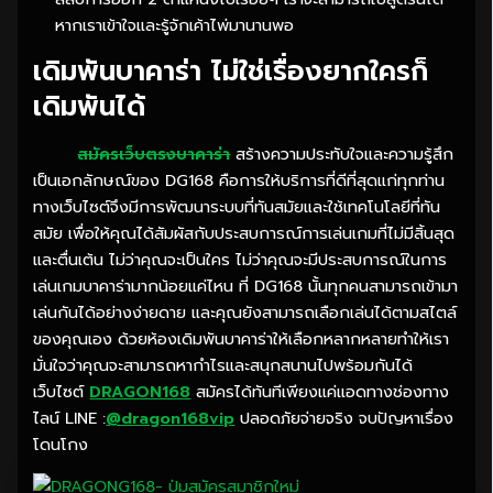
หากเราเข้าใจและรู้จักเค้าไพ่มานานพอ
เดิมพันบาคาร่า ไม่ใช่เรื่องยากใครก็
เดิมพันได้
สมัครเว็บตรงบาคาร่า
สร้างความประทับใจและความรู้สึก
เป็นเอกลักษณ์ของ DG168 คือการให้บริการที่ดีที่สุดแก่ทุกท่าน
ทางเว็บไซต์จึงมีการพัฒนาระบบที่ทันสมัยและใช้เทคโนโลยีที่ทัน
สมัย เพื่อให้คุณได้สัมผัสกับประสบการณ์การเล่นเกมที่ไม่มีสิ้นสุด
และตื่นเต้น ไม่ว่าคุณจะเป็นใคร ไม่ว่าคุณจะมีประสบการณ์ในการ
เล่นเกมบาคาร่ามากน้อยแค่ไหน ที่ DG168 นั้นทุกคนสามารถเข้ามา
เล่นกันได้อย่างง่ายดาย และคุณยังสามารถเลือกเล่นได้ตามสไตล์
ของคุณเอง ด้วยห้องเดิมพันบาคาร่าให้เลือกหลากหลายทำให้เรา
มั่นใจว่าคุณจะสามารถหากำไรและสนุกสนานไปพร้อมกันได้
เว็บไซต์
DRAGON168
สมัครได้ทันทีเพียงแค่แอดทางช่องทาง
ไลน์ LINE :
@dragon168vip
ปลอดภัยจ่ายจริง จบปัญหาเรื่อง
โดนโกง