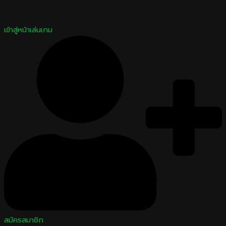
เข้าสู่หน้าเล่นเกม
สมัครสมาชิก